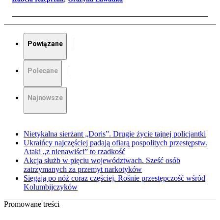
Powiązane
Polecane
Najnowsze
Nietykalna sierżant „Doris”. Drugie życie tajnej policjantki
Ukraińcy najczęściej padają ofiarą pospolitych przestępstw.
Ataki „z nienawiści” to rzadkość
Akcja służb w pięciu województwach. Sześć osób
zatrzymanych za przemyt narkotyków
Sięgają po nóż coraz częściej. Rośnie przestępczość wśród
Kolumbijczyków
Promowane treści