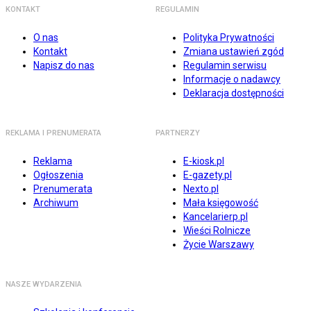
KONTAKT
REGULAMIN
O nas
Polityka Prywatności
Kontakt
Zmiana ustawień zgód
Napisz do nas
Regulamin serwisu
Informacje o nadawcy
Deklaracja dostępności
REKLAMA I PRENUMERATA
PARTNERZY
Reklama
E-kiosk.pl
Ogłoszenia
E-gazety.pl
Prenumerata
Nexto.pl
Archiwum
Mała księgowość
Kancelarierp.pl
Wieści Rolnicze
Życie Warszawy
NASZE WYDARZENIA