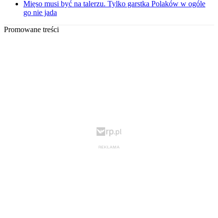
Mięso musi być na talerzu. Tylko garstka Polaków w ogóle
go nie jada
Promowane treści