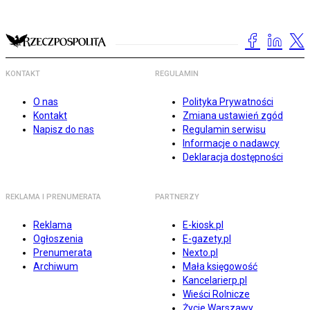
KONTAKT
REGULAMIN
O nas
Polityka Prywatności
Kontakt
Zmiana ustawień zgód
Napisz do nas
Regulamin serwisu
Informacje o nadawcy
Deklaracja dostępności
REKLAMA I PRENUMERATA
PARTNERZY
Reklama
E-kiosk.pl
Ogłoszenia
E-gazety.pl
Prenumerata
Nexto.pl
Archiwum
Mała księgowość
Kancelarierp.pl
Wieści Rolnicze
Życie Warszawy