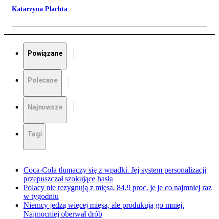
Katarzyna Plachta
Powiązane
Polecane
Najnowsze
Tagi
Coca-Cola tłumaczy się z wpadki. Jej system personalizacji
przepuszczał szokujące hasła
Polacy nie rezygnują z mięsa. 84,9 proc. je je co najmniej raz
w tygodniu
Niemcy jedzą więcej mięsa, ale produkują go mniej.
Najmocniej oberwał drób