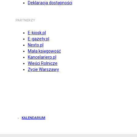
Deklaracja dostępności
PARTNERZY
E-kiosk.pl
E-gazety.pl
Nexto.pl
Mała księgowość
Kancelarierp.pl
Wieści Rolnicze
Życie Warszawy
KALENDARIUM