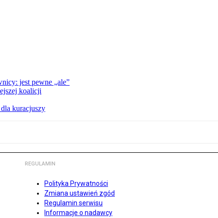
nicy: jest pewne „ale”
szej koalicji
 dla kuracjuszy
REGULAMIN
Polityka Prywatności
Zmiana ustawień zgód
Regulamin serwisu
Informacje o nadawcy