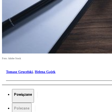
Foto: Adobe Stock
Tomasz Grucelski
,
Helena Gajek
Powiązane
Polecane