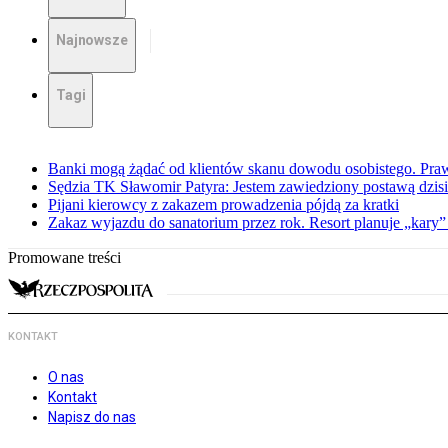
Najnowsze
Tagi
Banki mogą żądać od klientów skanu dowodu osobistego. Praw
Sędzia TK Sławomir Patyra: Jestem zawiedziony postawą dzisiej
Pijani kierowcy z zakazem prowadzenia pójdą za kratki
Zakaz wyjazdu do sanatorium przez rok. Resort planuje „kary”
Promowane treści
KONTAKT
O nas
Kontakt
Napisz do nas