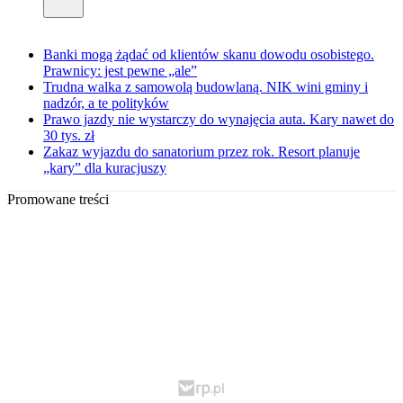
Banki mogą żądać od klientów skanu dowodu osobistego.
Prawnicy: jest pewne „ale”
Trudna walka z samowolą budowlaną. NIK wini gminy i
nadzór, a te polityków
Prawo jazdy nie wystarczy do wynajęcia auta. Kary nawet do
30 tys. zł
Zakaz wyjazdu do sanatorium przez rok. Resort planuje
„kary” dla kuracjuszy
Promowane treści