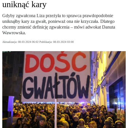
uniknąć kary
Gdyby zgwałcona Liza przeżyła to sprawca prawdopodobnie
uniknąłby kary za gwałt, ponieważ ona nie krzyczała. Dlatego
chcemy zmienić definicję zgwałcenia – mówi adwokat Danuta
Wawrowska.
Aktualizacja:
08.03.2024 06:02
Publikacja:
08.03.2024 03:00