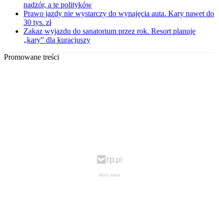
nadzór, a te polityków
Prawo jazdy nie wystarczy do wynajęcia auta. Kary nawet do
30 tys. zł
Zakaz wyjazdu do sanatorium przez rok. Resort planuje
„kary” dla kuracjuszy
Promowane treści