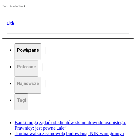
Foto: Adobe Stock
dgk
Powiązane
Polecane
Najnowsze
Tagi
Banki mogą żądać od klientów skanu dowodu osobistego.
Prawnicy: jest pewne „ale”
Trudna walka z samowolą budowlaną. NIK wini gminy i