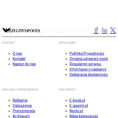
KONTAKT
REGULAMIN
O nas
Polityka Prywatności
Kontakt
Zmiana ustawień zgód
Napisz do nas
Regulamin serwisu
Informacje o nadawcy
Deklaracja dostępności
REKLAMA I PRENUMERATA
PARTNERZY
Reklama
E-kiosk.pl
Ogłoszenia
E-gazety.pl
Prenumerata
Nexto.pl
Archiwum
Mała księgowość