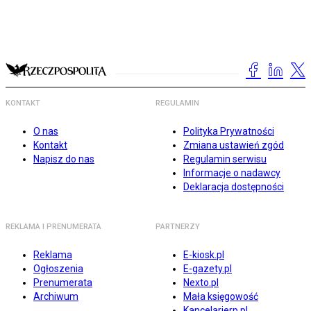
KONTAKT
REGULAMIN
O nas
Polityka Prywatności
Kontakt
Zmiana ustawień zgód
Napisz do nas
Regulamin serwisu
Informacje o nadawcy
Deklaracja dostępności
REKLAMA I PRENUMERATA
PARTNERZY
Reklama
E-kiosk.pl
Ogłoszenia
E-gazety.pl
Prenumerata
Nexto.pl
Archiwum
Mała księgowość
Kancelarierp.pl