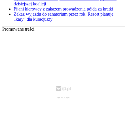
dzisiejszej koalicji
Pijani kierowcy z zakazem prowadzenia pójdą za kratki
Zakaz wyjazdu do sanatorium przez rok. Resort planuje
„kary” dla kuracjuszy
Promowane treści