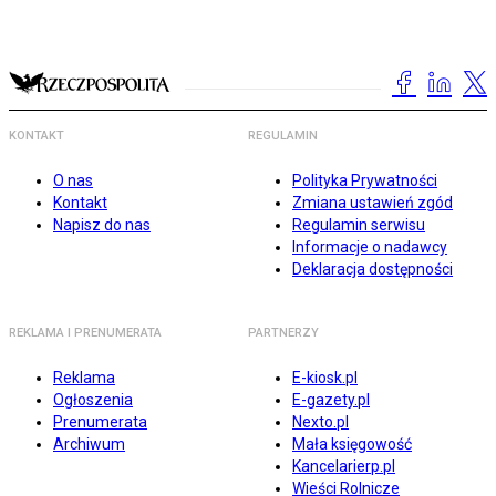
KONTAKT
REGULAMIN
O nas
Polityka Prywatności
Kontakt
Zmiana ustawień zgód
Napisz do nas
Regulamin serwisu
Informacje o nadawcy
Deklaracja dostępności
REKLAMA I PRENUMERATA
PARTNERZY
Reklama
E-kiosk.pl
Ogłoszenia
E-gazety.pl
Prenumerata
Nexto.pl
Archiwum
Mała księgowość
Kancelarierp.pl
Wieści Rolnicze