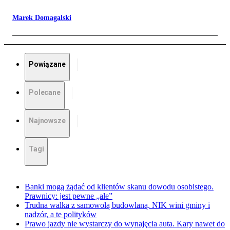
Marek Domagalski
Powiązane
Polecane
Najnowsze
Tagi
Banki mogą żądać od klientów skanu dowodu osobistego.
Prawnicy: jest pewne „ale”
Trudna walka z samowolą budowlaną. NIK wini gminy i
nadzór, a te polityków
Prawo jazdy nie wystarczy do wynajęcia auta. Kary nawet do