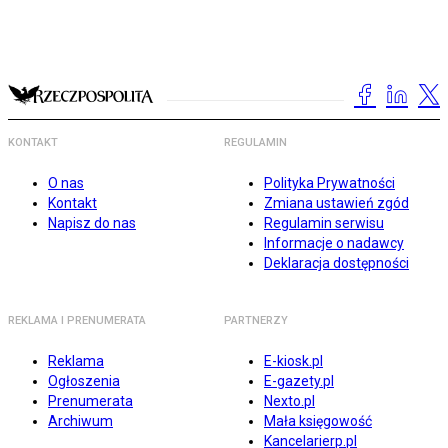
KONTAKT
REGULAMIN
O nas
Polityka Prywatności
Kontakt
Zmiana ustawień zgód
Napisz do nas
Regulamin serwisu
Informacje o nadawcy
Deklaracja dostępności
REKLAMA I PRENUMERATA
PARTNERZY
Reklama
E-kiosk.pl
Ogłoszenia
E-gazety.pl
Prenumerata
Nexto.pl
Archiwum
Mała księgowość
Kancelarierp.pl