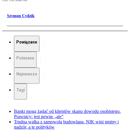
Foto: PAP/Rafał Guz
Szymon Cydzik
Powiązane
Polecane
Najnowsze
Tagi
Banki mogą żądać od klientów skanu dowodu osobistego.
Prawnicy: jest pewne „ale”
Trudna walka z samowolą budowlaną. NIK wini gminy i
nadzór, a te polityków