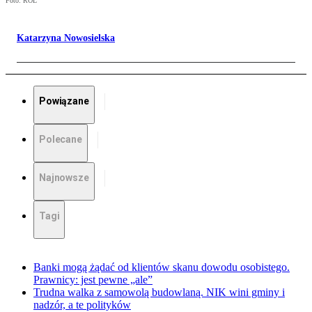
Foto: ROL
Katarzyna Nowosielska
Powiązane
Polecane
Najnowsze
Tagi
Banki mogą żądać od klientów skanu dowodu osobistego.
Prawnicy: jest pewne „ale”
Trudna walka z samowolą budowlaną. NIK wini gminy i
nadzór, a te polityków