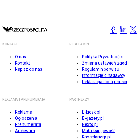
KONTAKT
REGULAMIN
O nas
Polityka Prywatności
Kontakt
Zmiana ustawień zgód
Napisz do nas
Regulamin serwisu
Informacje o nadawcy
Deklaracja dostępności
REKLAMA I PRENUMERATA
PARTNERZY
Reklama
E-kiosk.pl
Ogłoszenia
E-gazety.pl
Prenumerata
Nexto.pl
Archiwum
Mała księgowość
Kancelarierp.pl