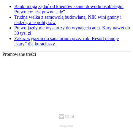
Banki mogą żądać od klientów skanu dowodu osobistego.
Prawnicy: jest pewne „ale”
Trudna walka z samowolą budowlaną. NIK wini gminy i
nadzór, a te polityków
Prawo jazdy nie wystarczy do wynajęcia auta. Kary nawet do
30 tys. zł
Zakaz wyjazdu do sanatorium przez rok. Resort planuje
„kary” dla kuracjuszy
Promowane treści