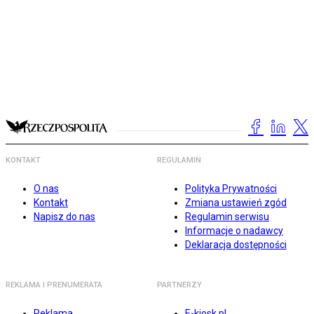
KONTAKT
REGULAMIN
O nas
Polityka Prywatności
Kontakt
Zmiana ustawień zgód
Napisz do nas
Regulamin serwisu
Informacje o nadawcy
Deklaracja dostępności
REKLAMA I PRENUMERATA
PARTNERZY
Reklama
E-kiosk.pl