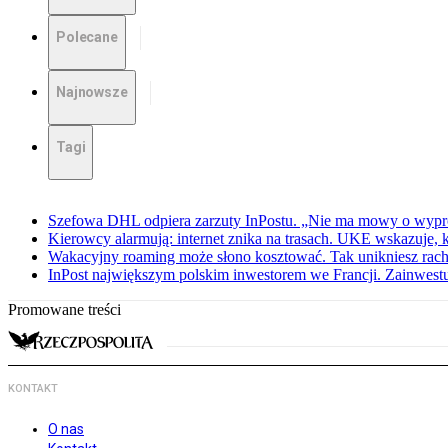
Polecane
Najnowsze
Tagi
Szefowa DHL odpiera zarzuty InPostu. „Nie ma mowy o wypr
Kierowcy alarmują: internet znika na trasach. UKE wskazuje, 
Wakacyjny roaming może słono kosztować. Tak unikniesz rac
InPost największym polskim inwestorem we Francji. Zainwest
Promowane treści
KONTAKT
O nas