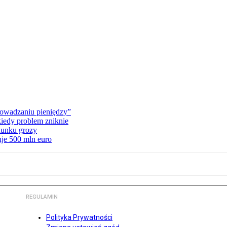
owadzaniu pieniędzy”
kiedy problem zniknie
hunku grozy
uje 500 mln euro
REGULAMIN
Polityka Prywatności