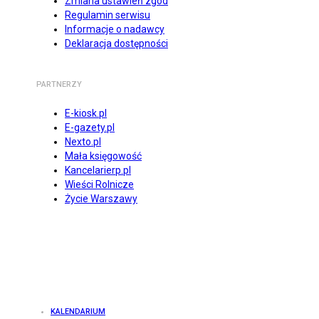
Zmiana ustawień zgód
Regulamin serwisu
Informacje o nadawcy
Deklaracja dostępności
PARTNERZY
E-kiosk.pl
E-gazety.pl
Nexto.pl
Mała księgowość
Kancelarierp.pl
Wieści Rolnicze
Życie Warszawy
KALENDARIUM