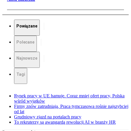
Powiązane
Polecane
Najnowsze
Tagi
Rynek pracy w UE hamuje. Coraz mniej ofert pracy, Polska
wśród wyjątków
Firmy znów zatrudniają. Praca tymczasowa rośnie najszybciej
od lat
Grudniowy zjazd na portalach pracy
To rekruterzy są awangardą rewolucji AI w branży HR