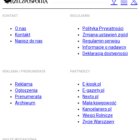
KONTAKT
REGULAMIN
O nas
Polityka Prywatności
Kontakt
Zmiana ustawień zgód
Napisz do nas
Regulamin serwisu
Informacje o nadawcy
Deklaracja dostępności
REKLAMA I PRENUMERATA
PARTNERZY
Reklama
E-kiosk.pl
Ogłoszenia
E-gazety.pl
Prenumerata
Nexto.pl
Archiwum
Mała księgowość
Kancelarierp.pl
Wieści Rolnicze
Życie Warszawy
NASZE WYDARZENIA