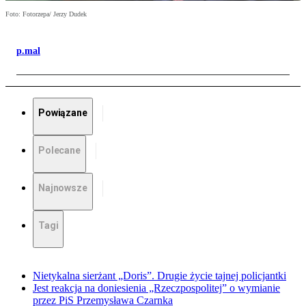
Foto: Fotorzepa/ Jerzy Dudek
p.mal
Powiązane
Polecane
Najnowsze
Tagi
Nietykalna sierżant „Doris”. Drugie życie tajnej policjantki
Jest reakcja na doniesienia „Rzeczpospolitej” o wymianie
przez PiS Przemysława Czarnka