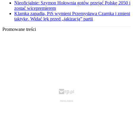
Nieoficjalnie: Szymon Hołownia gotów przejąć Polskę 2050 i
zostać wicepremierem
Klamka zapadła, PiS wymieni Przemysława Czarnka i zmieni
taktykę. Widać lęk przed „jakizacją” partii
Promowane treści