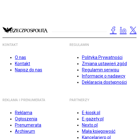
KONTAKT
REGULAMIN
O nas
Polityka Prywatności
Kontakt
Zmiana ustawień zgód
Napisz do nas
Regulamin serwisu
Informacje o nadawcy
Deklaracja dostępności
REKLAMA I PRENUMERATA
PARTNERZY
Reklama
E-kiosk.pl
Ogłoszenia
E-gazety.pl
Prenumerata
Nexto.pl
Archiwum
Mała księgowość
Kancelarierp.pl