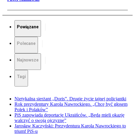
Powiązane
Polecane
Najnowsze
Tagi
Nietykalna sierżant „Doris”. Drugie życie tajnej policjantki
Rok prezydentury Karola Nawrockiego. „Chcę być głosem
Polek i Polaków”
PiS zapowiada deportacje Ukraińców. „Będą mieli okazję
walczyć o swoją ojczyznę”
Jarosław Kaczyński: Prezydentura Karola Nawrockiego to
triumf PiS-u