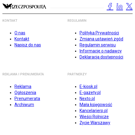
KONTAKT
REGULAMIN
O nas
Polityka Prywatności
Kontakt
Zmiana ustawień zgód
Napisz do nas
Regulamin serwisu
Informacje o nadawcy
Deklaracja dostępności
REKLAMA I PRENUMERATA
PARTNERZY
Reklama
E-kiosk.pl
Ogłoszenia
E-gazety.pl
Prenumerata
Nexto.pl
Archiwum
Mała księgowość
Kancelarierp.pl
Wieści Rolnicze
Życie Warszawy