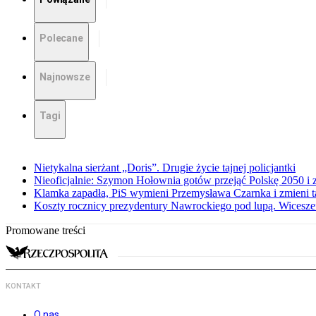
Polecane
Najnowsze
Tagi
Nietykalna sierżant „Doris”. Drugie życie tajnej policjantki
Nieoficjalnie: Szymon Hołownia gotów przejąć Polskę 2050 i 
Klamka zapadła, PiS wymieni Przemysława Czarnka i zmieni tak
Koszty rocznicy prezydentury Nawrockiego pod lupą. Wices
Promowane treści
KONTAKT
O nas