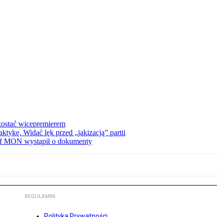
zostać wicepremierem
tykę. Widać lęk przed „jakizacją” partii
zef MON wystąpił o dokumenty
REGULAMIN
Polityka Prywatności