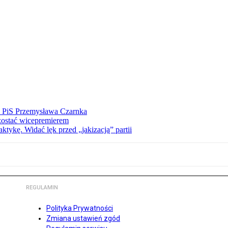
ez PiS Przemysława Czarnka
zostać wicepremierem
tykę. Widać lęk przed „jakizacją” partii
REGULAMIN
Polityka Prywatności
Zmiana ustawień zgód