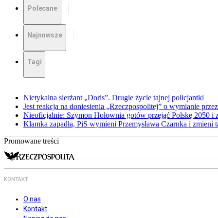
Polecane
Najnowsze
Tagi
Nietykalna sierżant „Doris”. Drugie życie tajnej policjantki
Jest reakcja na doniesienia „Rzeczpospolitej” o wymianie prz
Nieoficjalnie: Szymon Hołownia gotów przejąć Polskę 2050 i 
Klamka zapadła, PiS wymieni Przemysława Czarnka i zmieni tak
Promowane treści
KONTAKT
O nas
Kontakt