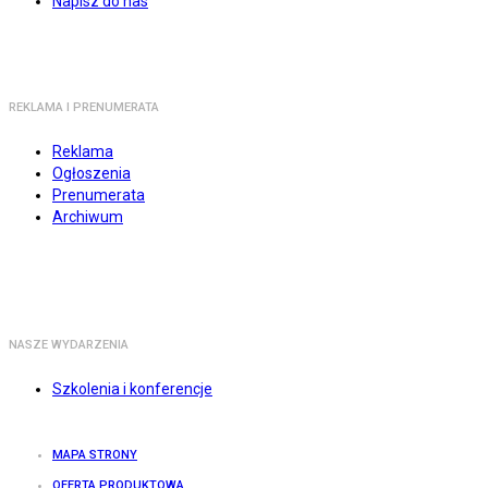
Napisz do nas
REKLAMA I PRENUMERATA
Reklama
Ogłoszenia
Prenumerata
Archiwum
NASZE WYDARZENIA
Szkolenia i konferencje
MAPA STRONY
OFERTA PRODUKTOWA