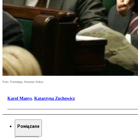
Foto: Fotorzepa, Seweryn Sołtys
Karol Manys
,
Katarzyna Zuchowicz
Powiązane