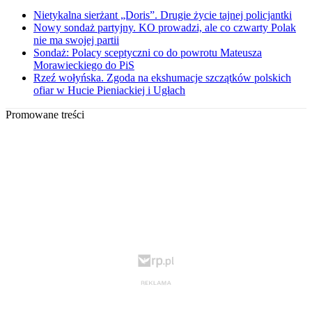
Nietykalna sierżant „Doris”. Drugie życie tajnej policjantki
Nowy sondaż partyjny. KO prowadzi, ale co czwarty Polak
nie ma swojej partii
Sondaż: Polacy sceptyczni co do powrotu Mateusza
Morawieckiego do PiS
Rzeź wołyńska. Zgoda na ekshumacje szczątków polskich
ofiar w Hucie Pieniackiej i Ugłach
Promowane treści