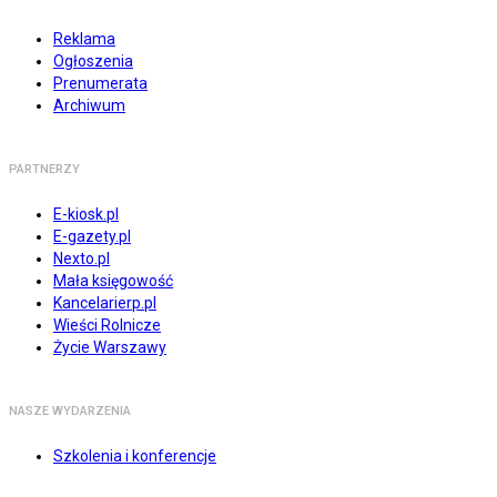
Reklama
Ogłoszenia
Prenumerata
Archiwum
PARTNERZY
E-kiosk.pl
E-gazety.pl
Nexto.pl
Mała księgowość
Kancelarierp.pl
Wieści Rolnicze
Życie Warszawy
NASZE WYDARZENIA
Szkolenia i konferencje