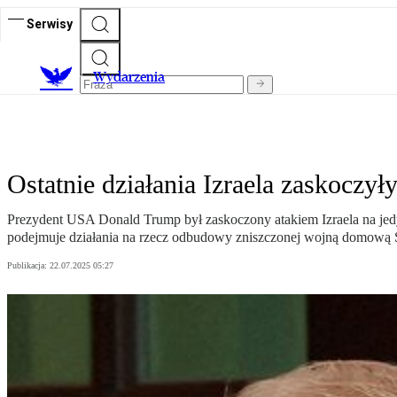
Serwisy
Wydarzenia
Ostatnie działania Izraela zaskocz
Prezydent USA Donald Trump był zaskoczony atakiem Izraela na jedy
podejmuje działania na rzecz odbudowy zniszczonej wojną domową S
Publikacja:
22.07.2025 05:27