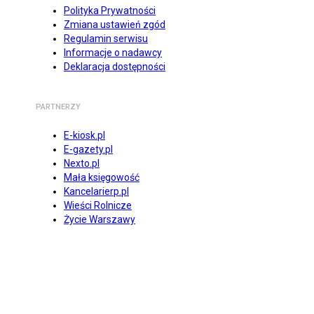
Polityka Prywatności
Zmiana ustawień zgód
Regulamin serwisu
Informacje o nadawcy
Deklaracja dostępności
PARTNERZY
E-kiosk.pl
E-gazety.pl
Nexto.pl
Mała księgowość
Kancelarierp.pl
Wieści Rolnicze
Życie Warszawy