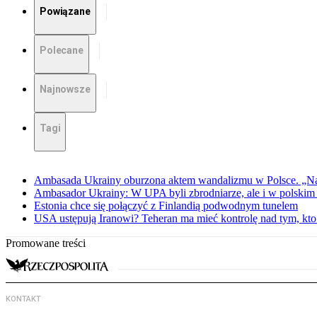
Powiązane
Polecane
Najnowsze
Tagi
Ambasada Ukrainy oburzona aktem wandalizmu w Polsce. „Na
Ambasador Ukrainy: W UPA byli zbrodniarze, ale i w polskim 
Estonia chce się połączyć z Finlandią podwodnym tunelem
USA ustępują Iranowi? Teheran ma mieć kontrolę nad tym, kt
Promowane treści
KONTAKT