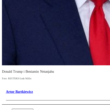
Donald Trump i Beniamin Netanjahu
Foto: REUTERS/Leah Millis
Artur Bartkiewicz