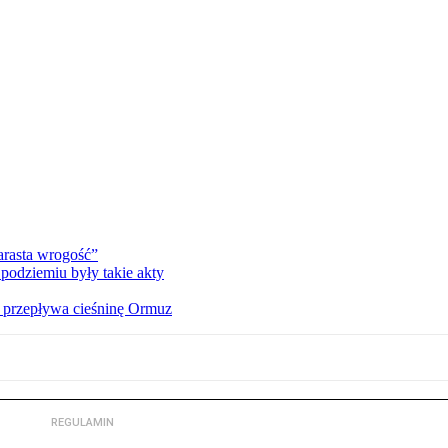
rasta wrogość”
podziemiu były takie akty
o przepływa cieśninę Ormuz
REGULAMIN