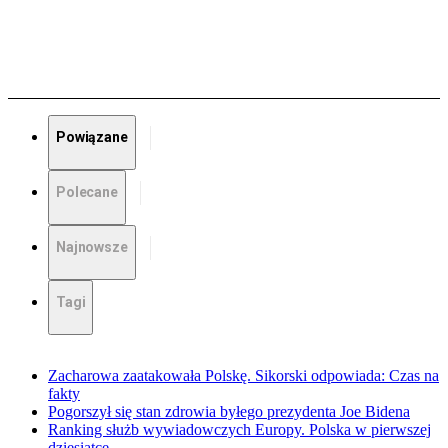
Powiązane
Polecane
Najnowsze
Tagi
Zacharowa zaatakowała Polskę. Sikorski odpowiada: Czas na
fakty
Pogorszył się stan zdrowia byłego prezydenta Joe Bidena
Ranking służb wywiadowczych Europy. Polska w pierwszej
dziesiątce