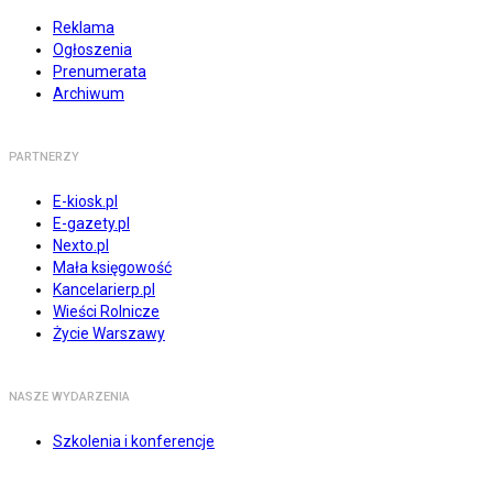
Reklama
Ogłoszenia
Prenumerata
Archiwum
PARTNERZY
E-kiosk.pl
E-gazety.pl
Nexto.pl
Mała księgowość
Kancelarierp.pl
Wieści Rolnicze
Życie Warszawy
NASZE WYDARZENIA
Szkolenia i konferencje