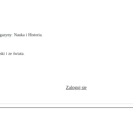
!
azyny: Nauka i Historia.
ki i ze świata.
Zaloguj się