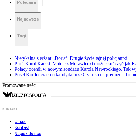
Polecane
Najnowsze
Tagi
Nietykalna sierżant „Doris”. Drugie życie tajnej policjantki
Prof. Karol Karski: Mateusz Morawiecki może skończyć jak K
Polacy ocenili w nowym sondażu Karola Nawrockiego. Tak w
Poseł Konfederacji o kandydaturze Czarnka na premiera: To ni
Promowane treści
KONTAKT
O nas
Kontakt
Napisz do nas