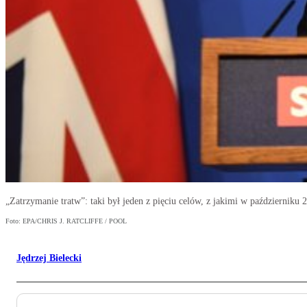
„Zatrzymanie tratw”: taki był jeden z pięciu celów, z jakimi w październiku
Foto: EPA/CHRIS J. RATCLIFFE / POOL
Jędrzej Bielecki