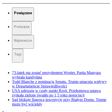
Powiązane
Polecane
Najnowsze
Tagi
73-latek ma zostać prezydentem Węgier. Partia Magyara
wybrała kandydata
Todd Blanche z nominacją Senatu. Trump umacnia wpływy
w Departamencie Sprawiedliwości
USA uderzają w czuły punkt Rosji. Przełomowa ustawa
zyskała zielone światło po 1,5 roku negocjacji
Sąd blokuje flagową inwestycję przy Białym Domu. Trump
może być wściekły