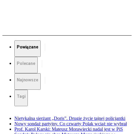
Powiązane
Polecane
Najnowsze
Tagi
Nietykalna sierżant „Doris”. Drugie życie tajnej policjantki
Nowy sondaż partyjny. Co czwarty Polak wciąż nie wybrał
Prof. Karol Karski: Mateusz Morawiecki nadal jest w PiS