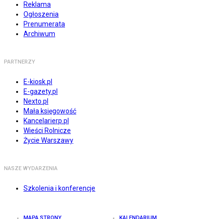
Reklama
Ogłoszenia
Prenumerata
Archiwum
PARTNERZY
E-kiosk.pl
E-gazety.pl
Nexto.pl
Mała księgowość
Kancelarierp.pl
Wieści Rolnicze
Życie Warszawy
NASZE WYDARZENIA
Szkolenia i konferencje
MAPA STRONY
KALENDARIUM