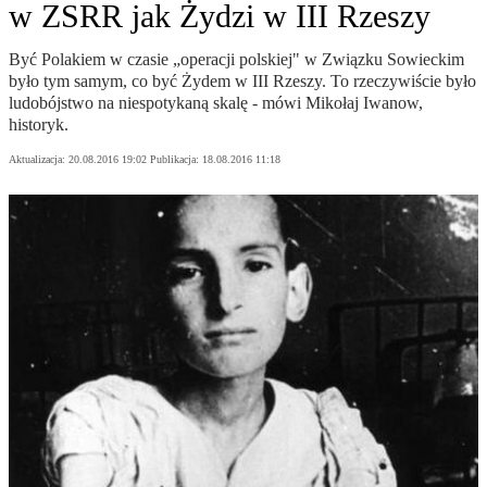
w ZSRR jak Żydzi w III Rzeszy
Być Polakiem w czasie „operacji polskiej" w Związku Sowieckim
było tym samym, co być Żydem w III Rzeszy. To rzeczywiście było
ludobójstwo na niespotykaną skalę - mówi Mikołaj Iwanow,
historyk.
Aktualizacja:
20.08.2016 19:02
Publikacja:
18.08.2016 11:18