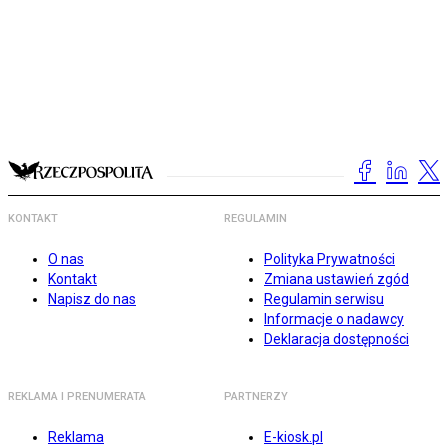
KONTAKT
REGULAMIN
O nas
Polityka Prywatności
Kontakt
Zmiana ustawień zgód
Napisz do nas
Regulamin serwisu
Informacje o nadawcy
Deklaracja dostępności
REKLAMA I PRENUMERATA
PARTNERZY
Reklama
E-kiosk.pl