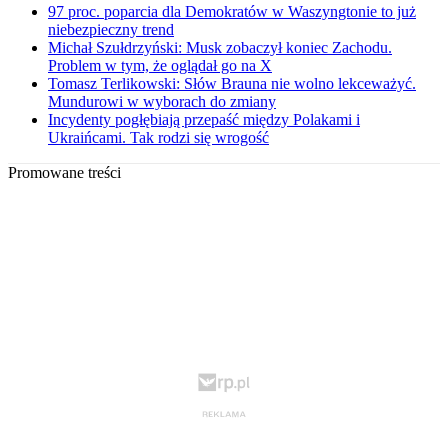
97 proc. poparcia dla Demokratów w Waszyngtonie to już
niebezpieczny trend
Michał Szułdrzyński: Musk zobaczył koniec Zachodu.
Problem w tym, że oglądał go na X
Tomasz Terlikowski: Słów Brauna nie wolno lekceważyć.
Mundurowi w wyborach do zmiany
Incydenty pogłębiają przepaść między Polakami i
Ukraińcami. Tak rodzi się wrogość
Promowane treści