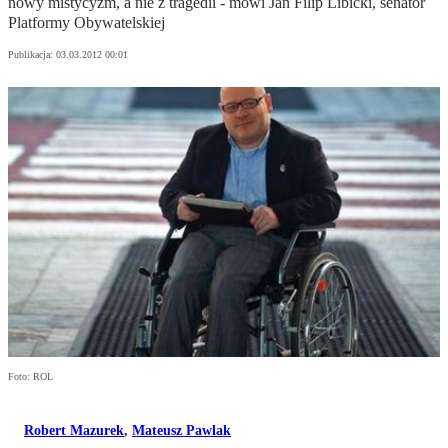
nowy mistycyzm, a nie z tragedii - mówi Jan Filip Libicki, senator
Platformy Obywatelskiej
Publikacja:
03.03.2012 00:01
Foto: ROL
Robert Mazurek
,
Mateusz Pawlak