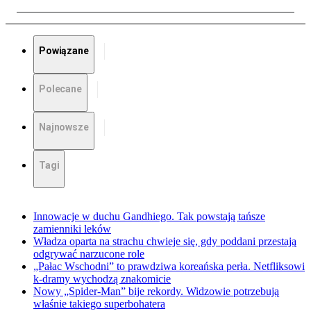
Powiązane
Polecane
Najnowsze
Tagi
Innowacje w duchu Gandhiego. Tak powstają tańsze
zamienniki leków
Władza oparta na strachu chwieje się, gdy poddani przestają
odgrywać narzucone role
„Pałac Wschodni” to prawdziwa koreańska perła. Netfliksowi
k-dramy wychodzą znakomicie
Nowy „Spider-Man” bije rekordy. Widzowie potrzebują
właśnie takiego superbohatera