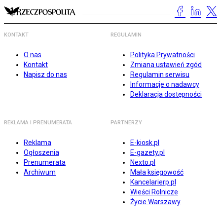
KONTAKT
REGULAMIN
O nas
Polityka Prywatności
Kontakt
Zmiana ustawień zgód
Napisz do nas
Regulamin serwisu
Informacje o nadawcy
Deklaracja dostępności
REKLAMA I PRENUMERATA
PARTNERZY
Reklama
E-kiosk.pl
Ogłoszenia
E-gazety.pl
Prenumerata
Nexto.pl
Archiwum
Mała księgowość
Kancelarierp.pl
Wieści Rolnicze
Życie Warszawy