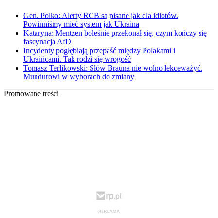
Gen. Polko: Alerty RCB są pisane jak dla idiotów.
Powinniśmy mieć system jak Ukraina
Kataryna: Mentzen boleśnie przekonał się, czym kończy się
fascynacja AfD
Incydenty pogłębiają przepaść między Polakami i
Ukraińcami. Tak rodzi się wrogość
Tomasz Terlikowski: Słów Brauna nie wolno lekceważyć.
Mundurowi w wyborach do zmiany
Promowane treści