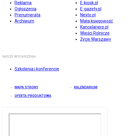
Reklama
E-kiosk.pl
Ogłoszenia
E-gazety.pl
Prenumerata
Nexto.pl
Archiwum
Mała księgowość
Kancelarierp.pl
Wieści Rolnicze
Życie Warszawy
NASZE WYDARZENIA
Szkolenia i konferencje
MAPA STRONY
KALENDARIUM
OFERTA PRODUKTOWA