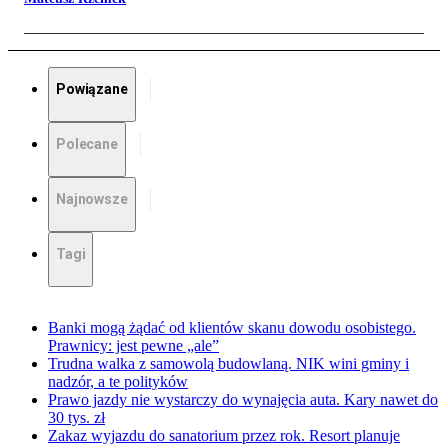
Powiązane
Polecane
Najnowsze
Tagi
Banki mogą żądać od klientów skanu dowodu osobistego.
Prawnicy: jest pewne „ale”
Trudna walka z samowolą budowlaną. NIK wini gminy i
nadzór, a te polityków
Prawo jazdy nie wystarczy do wynajęcia auta. Kary nawet do
30 tys. zł
Zakaz wyjazdu do sanatorium przez rok. Resort planuje