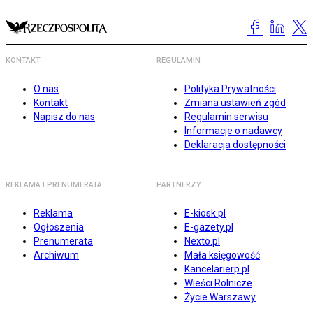
KONTAKT
REGULAMIN
O nas
Polityka Prywatności
Kontakt
Zmiana ustawień zgód
Napisz do nas
Regulamin serwisu
Informacje o nadawcy
Deklaracja dostępności
REKLAMA I PRENUMERATA
PARTNERZY
Reklama
E-kiosk.pl
Ogłoszenia
E-gazety.pl
Prenumerata
Nexto.pl
Archiwum
Mała księgowość
Kancelarierp.pl
Wieści Rolnicze
Życie Warszawy