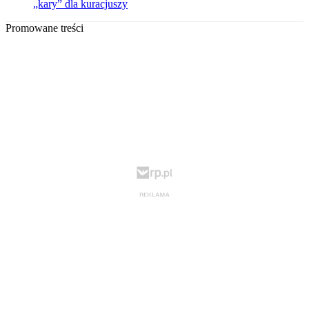
„kary” dla kuracjuszy
Promowane treści