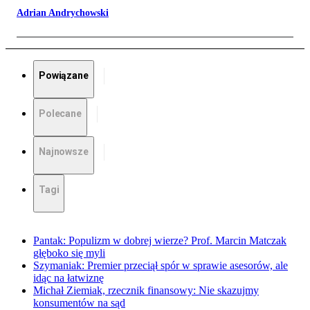
Adrian Andrychowski
Powiązane
Polecane
Najnowsze
Tagi
Pantak: Populizm w dobrej wierze? Prof. Marcin Matczak
głęboko się myli
Szymaniak: Premier przeciął spór w sprawie asesorów, ale
idąc na łatwiznę
Michał Ziemiak, rzecznik finansowy: Nie skazujmy
konsumentów na sąd