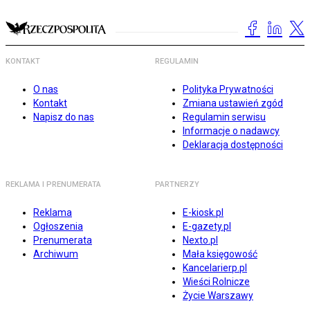
KONTAKT
REGULAMIN
O nas
Polityka Prywatności
Kontakt
Zmiana ustawień zgód
Napisz do nas
Regulamin serwisu
Informacje o nadawcy
Deklaracja dostępności
REKLAMA I PRENUMERATA
PARTNERZY
Reklama
E-kiosk.pl
Ogłoszenia
E-gazety.pl
Prenumerata
Nexto.pl
Archiwum
Mała księgowość
Kancelarierp.pl
Wieści Rolnicze
Życie Warszawy