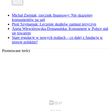
Michał Ziemiak, rzecznik finansowy: Nie skazujmy
konsumentów na sąd
Piotr Szymaniak: Leczenie skutków zamiast przyczyn
Aneta Wiewiórowska-Domagalska: Konsument w Polsce stał
się towarem
Stare regulacje w nowych realiach – co dalej z fundacją w
prawie polskim?
Promowane treści