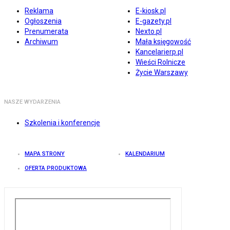
Reklama
E-kiosk.pl
Ogłoszenia
E-gazety.pl
Prenumerata
Nexto.pl
Archiwum
Mała księgowość
Kancelarierp.pl
Wieści Rolnicze
Życie Warszawy
NASZE WYDARZENIA
Szkolenia i konferencje
MAPA STRONY
KALENDARIUM
OFERTA PRODUKTOWA