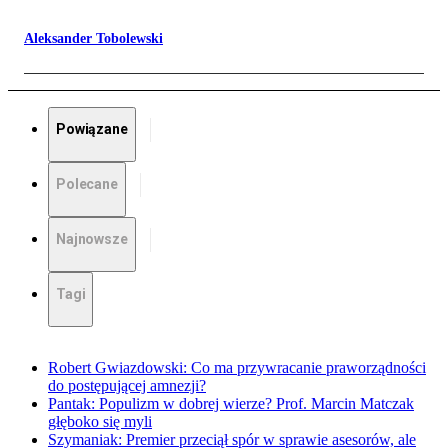
Aleksander Tobolewski
Powiązane
Polecane
Najnowsze
Tagi
Robert Gwiazdowski: Co ma przywracanie praworządności
do postępującej amnezji?
Pantak: Populizm w dobrej wierze? Prof. Marcin Matczak
głęboko się myli
Szymaniak: Premier przeciął spór w sprawie asesorów, ale