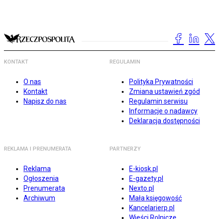
KONTAKT
REGULAMIN
O nas
Polityka Prywatności
Kontakt
Zmiana ustawień zgód
Napisz do nas
Regulamin serwisu
Informacje o nadawcy
Deklaracja dostępności
REKLAMA I PRENUMERATA
PARTNERZY
Reklama
E-kiosk.pl
Ogłoszenia
E-gazety.pl
Prenumerata
Nexto.pl
Archiwum
Mała księgowość
Kancelarierp.pl
Wieści Rolnicze