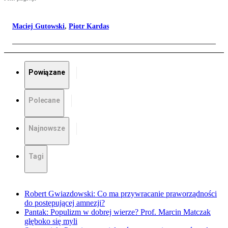
Maciej Gutowski
,
Piotr Kardas
Powiązane
Polecane
Najnowsze
Tagi
Robert Gwiazdowski: Co ma przywracanie praworządności
do postępującej amnezji?
Pantak: Populizm w dobrej wierze? Prof. Marcin Matczak
głęboko się myli