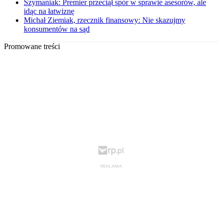
Szymaniak: Premier przeciął spór w sprawie asesorów, ale
idąc na łatwiznę
Michał Ziemiak, rzecznik finansowy: Nie skazujmy
konsumentów na sąd
Promowane treści