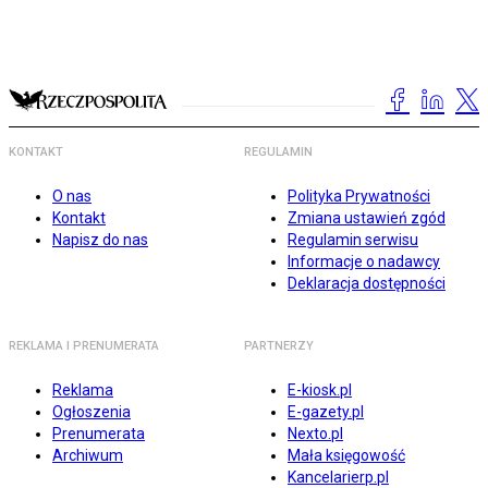
KONTAKT
REGULAMIN
O nas
Polityka Prywatności
Kontakt
Zmiana ustawień zgód
Napisz do nas
Regulamin serwisu
Informacje o nadawcy
Deklaracja dostępności
REKLAMA I PRENUMERATA
PARTNERZY
Reklama
E-kiosk.pl
Ogłoszenia
E-gazety.pl
Prenumerata
Nexto.pl
Archiwum
Mała księgowość
Kancelarierp.pl