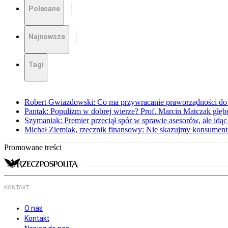
Polecane
Najnowsze
Tagi
Robert Gwiazdowski: Co ma przywracanie praworządności do 
Pantak: Populizm w dobrej wierze? Prof. Marcin Matczak głęb
Szymaniak: Premier przeciął spór w sprawie asesorów, ale idąc
Michał Ziemiak, rzecznik finansowy: Nie skazujmy konsumen
Promowane treści
KONTAKT
O nas
Kontakt