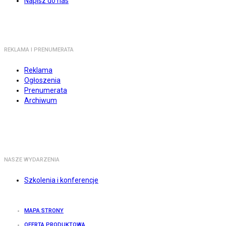
Napisz do nas
REKLAMA I PRENUMERATA
Reklama
Ogłoszenia
Prenumerata
Archiwum
NASZE WYDARZENIA
Szkolenia i konferencje
MAPA STRONY
OFERTA PRODUKTOWA