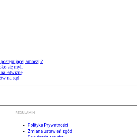
postępującej amnezji?
oko się myli
 na łatwiznę
tów na sąd
REGULAMIN
Polityka Prywatności
Zmiana ustawień zgód