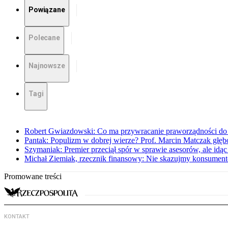
Powiązane
Polecane
Najnowsze
Tagi
Robert Gwiazdowski: Co ma przywracanie praworządności do 
Pantak: Populizm w dobrej wierze? Prof. Marcin Matczak głęb
Szymaniak: Premier przeciął spór w sprawie asesorów, ale idąc
Michał Ziemiak, rzecznik finansowy: Nie skazujmy konsumen
Promowane treści
KONTAKT