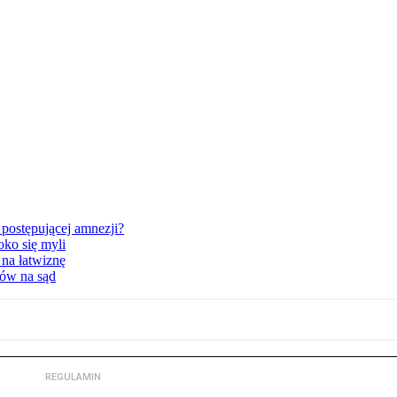
postępującej amnezji?
oko się myli
 na łatwiznę
tów na sąd
REGULAMIN