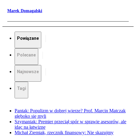
Marek Domagalski
Powiązane
Polecane
Najnowsze
Tagi
Pantak: Populizm w dobrej wierze? Prof. Marcin Matczak
głęboko się myli
Szymaniak: Premier przeciął spór w sprawie asesorów, ale
idąc na łatwiznę
Michał Ziemiak, rzecznik finansowy: Nie skazujmy