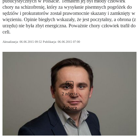
publicystycznych w Polsacie. Tematem jej był młody człowiek
chory na schizofrenię, który za wysyłanie pisemnych pogróżek do
sędziów i prokuratorów został prawomocnie skazany i zamknięty w
więzieniu. Opinie biegłych wskazały, że jest poczytalny, a obrona (z
urzędu) nie była zbyt energiczna. Poważnie chory człowiek trafił do
celi.
Aktualizacja:
06.06.2015 09:52
Publikacja:
06.06.2015 07:00
2 zdjęcia
Zobacz