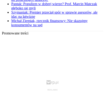
Pantak: Populizm w dobrej wierze? Prof. Marcin Matczak
głęboko się myli
Szymaniak: Premier przeciął spór w sprawie asesorów, ale
idąc na łatwiznę
Michał Ziemiak, rzecznik finansowy: Nie skazujmy
konsumentów na sąd
Promowane treści