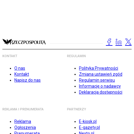
KONTAKT
REGULAMIN
O nas
Polityka Prywatności
Kontakt
Zmiana ustawień zgód
Napisz do nas
Regulamin serwisu
Informacje o nadawcy
Deklaracja dostępności
REKLAMA I PRENUMERATA
PARTNERZY
Reklama
E-kiosk.pl
Ogłoszenia
E-gazety.pl
Prenumerata
Nexto.pl