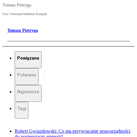
Tomasz Pietryga
Foto: Fotorzepa/Waldemar Kompała
Tomasz Pietryga
Powiązane
Polecane
Najnowsze
Tagi
Robert Gwiazdowski: Co ma przywracanie praworządności
do postępującej amnezji?