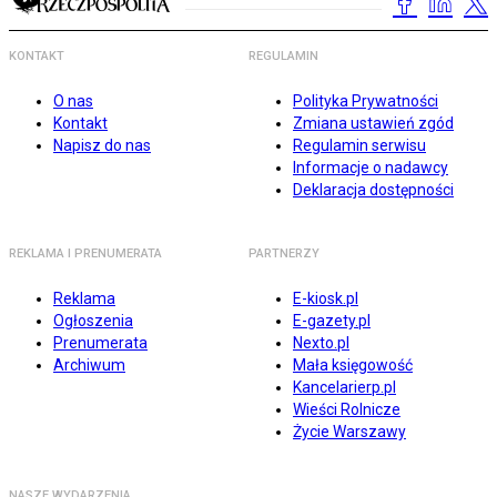
KONTAKT
REGULAMIN
O nas
Polityka Prywatności
Kontakt
Zmiana ustawień zgód
Napisz do nas
Regulamin serwisu
Informacje o nadawcy
Deklaracja dostępności
REKLAMA I PRENUMERATA
PARTNERZY
Reklama
E-kiosk.pl
Ogłoszenia
E-gazety.pl
Prenumerata
Nexto.pl
Archiwum
Mała księgowość
Kancelarierp.pl
Wieści Rolnicze
Życie Warszawy
NASZE WYDARZENIA