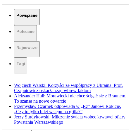
Powiązane
Polecane
Najnowsze
Tagi
Wojciech Warski: Korzyści ze współpracy z Ukrainą. Prof.
Czaputowicz oskarża rząd wbrew faktom
Aleksander Hall: Morawiecki nie chce ścigać się z Braunem.
To szansa na nowe otwarcie
Przemysław Czarnek odpowiada w „Rz” Janowi Rokicie.
„Czy to tylko bilet wstępu na grilla?”
Jerzy Surdykowski: Milczenie świata wobec krwawej ofiary
Powstania Warszawskiego