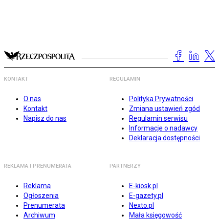
KONTAKT
REGULAMIN
O nas
Polityka Prywatności
Kontakt
Zmiana ustawień zgód
Napisz do nas
Regulamin serwisu
Informacje o nadawcy
Deklaracja dostępności
REKLAMA I PRENUMERATA
PARTNERZY
Reklama
E-kiosk.pl
Ogłoszenia
E-gazety.pl
Prenumerata
Nexto.pl
Archiwum
Mała księgowość