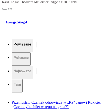
Kard. Edgar Theodore McCarrick, zdjęcie z 2013 roku
Foto: AFP
George Weigel
Powiązane
Polecane
Najnowsze
Tagi
Przemysław Czarnek odpowiada w „Rz” Janowi Rokicie.
„Czy to tylko bilet wstępu na grilla?”