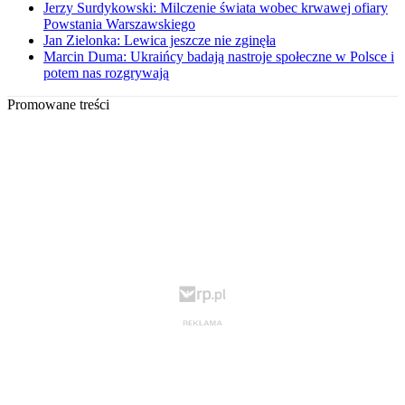
Jerzy Surdykowski: Milczenie świata wobec krwawej ofiary
Powstania Warszawskiego
Jan Zielonka: Lewica jeszcze nie zginęła
Marcin Duma: Ukraińcy badają nastroje społeczne w Polsce i
potem nas rozgrywają
Promowane treści