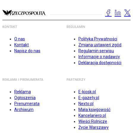
KONTAKT
REGULAMIN
O nas
Polityka Prywatności
Kontakt
Zmiana ustawień zgód
Napisz do nas
Regulamin serwisu
Informacje o nadawcy
Deklaracja dostępności
REKLAMA I PRENUMERATA
PARTNERZY
Reklama
E-kiosk.pl
Ogłoszenia
E-gazety.pl
Prenumerata
Nexto.pl
Archiwum
Mała księgowość
Kancelarierp.pl
Wieści Rolnicze
Życie Warszawy