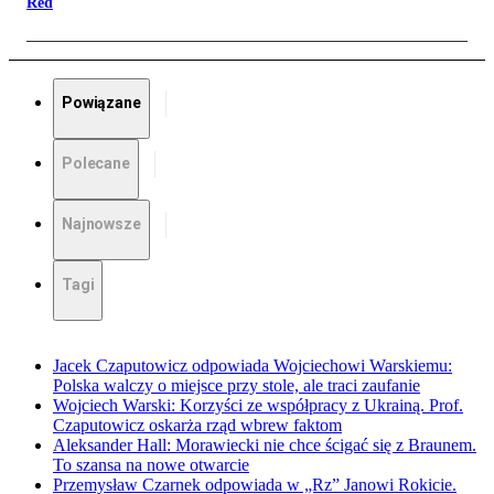
Red
Powiązane
Polecane
Najnowsze
Tagi
Jacek Czaputowicz odpowiada Wojciechowi Warskiemu:
Polska walczy o miejsce przy stole, ale traci zaufanie
Wojciech Warski: Korzyści ze współpracy z Ukrainą. Prof.
Czaputowicz oskarża rząd wbrew faktom
Aleksander Hall: Morawiecki nie chce ścigać się z Braunem.
To szansa na nowe otwarcie
Przemysław Czarnek odpowiada w „Rz” Janowi Rokicie.