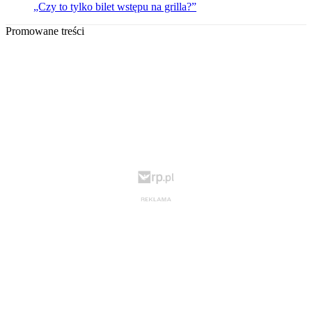
„Czy to tylko bilet wstępu na grilla?”
Promowane treści