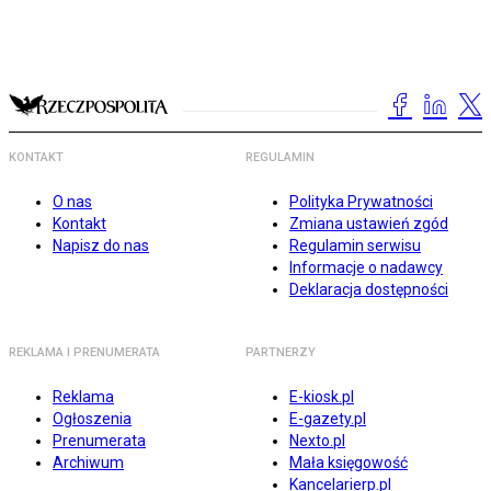
KONTAKT
REGULAMIN
O nas
Polityka Prywatności
Kontakt
Zmiana ustawień zgód
Napisz do nas
Regulamin serwisu
Informacje o nadawcy
Deklaracja dostępności
REKLAMA I PRENUMERATA
PARTNERZY
Reklama
E-kiosk.pl
Ogłoszenia
E-gazety.pl
Prenumerata
Nexto.pl
Archiwum
Mała księgowość
Kancelarierp.pl