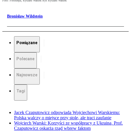
Foto: Fotorzepa, Ryszard Waniek Rys Ryszard Waniek
Bronisław Wildstein
Powiązane
Polecane
Najnowsze
Tagi
Jacek Czaputowicz odpowiada Wojciechowi Warskiemu:
Polska walczy o miejsce przy stole, ale traci zaufanie
Wojciech Warski: Korzyści ze współpracy z Ukrainą. Prof.
Czaputowicz oskarża rząd wbrew faktom