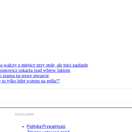
lczy o miejsce przy stole, ale traci zaufanie
zaputowicz oskarża rząd wbrew faktom
o szansa na nowe otwarcie
 tylko bilet wstępu na grilla?”
REGULAMIN
Polityka Prywatności