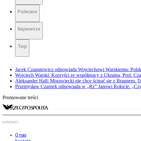
Polecane
Najnowsze
Tagi
Jacek Czaputowicz odpowiada Wojciechowi Warskiemu: Polska wa
Wojciech Warski: Korzyści ze współpracy z Ukrainą. Prof. C
Aleksander Hall: Morawiecki nie chce ścigać się z Braunem. T
Przemysław Czarnek odpowiada w „Rz” Janowi Rokicie. „Czy to
Promowane treści
KONTAKT
O nas