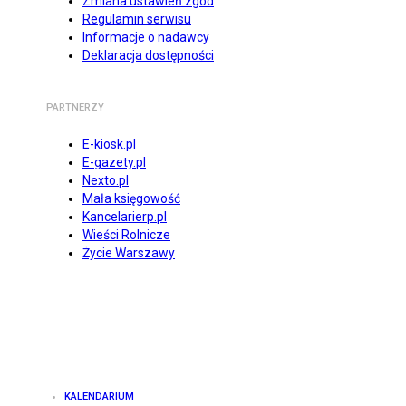
Zmiana ustawień zgód
Regulamin serwisu
Informacje o nadawcy
Deklaracja dostępności
PARTNERZY
E-kiosk.pl
E-gazety.pl
Nexto.pl
Mała księgowość
Kancelarierp.pl
Wieści Rolnicze
Życie Warszawy
KALENDARIUM