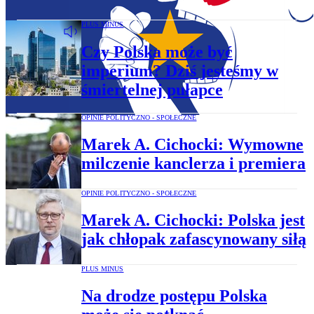
PLUS MINUS
Czy Polska może być
imperium? Dziś jesteśmy w
śmiertelnej pułapce
OPINIE POLITYCZNO - SPOŁECZNE
Marek A. Cichocki: Wymowne
milczenie kanclerza i premiera
OPINIE POLITYCZNO - SPOŁECZNE
Marek A. Cichocki: Polska jest
jak chłopak zafascynowany siłą
PLUS MINUS
Na drodze postępu Polska