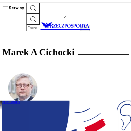
Serwisy
Marek A Cichocki
PLUS MINUS
Polacy doczekali się prawdziwego testu
na własną państwową dojrzałość w
Europie