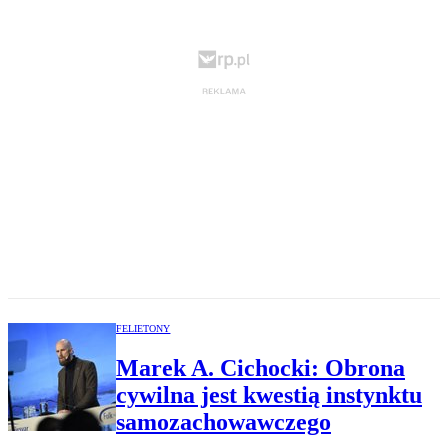
FELIETONY
Marek A. Cichocki: Obrona
cywilna jest kwestią instynktu
samozachowawczego