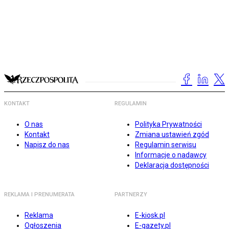
KONTAKT
REGULAMIN
O nas
Polityka Prywatności
Kontakt
Zmiana ustawień zgód
Napisz do nas
Regulamin serwisu
Informacje o nadawcy
Deklaracja dostępności
REKLAMA I PRENUMERATA
PARTNERZY
Reklama
E-kiosk.pl
Ogłoszenia
E-gazety.pl