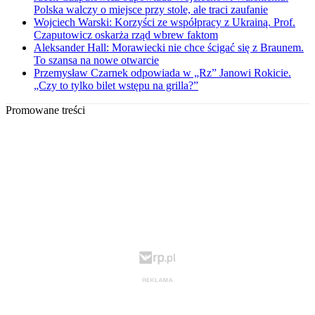
Polska walczy o miejsce przy stole, ale traci zaufanie
Wojciech Warski: Korzyści ze współpracy z Ukrainą. Prof.
Czaputowicz oskarża rząd wbrew faktom
Aleksander Hall: Morawiecki nie chce ścigać się z Braunem.
To szansa na nowe otwarcie
Przemysław Czarnek odpowiada w „Rz” Janowi Rokicie.
„Czy to tylko bilet wstępu na grilla?”
Promowane treści