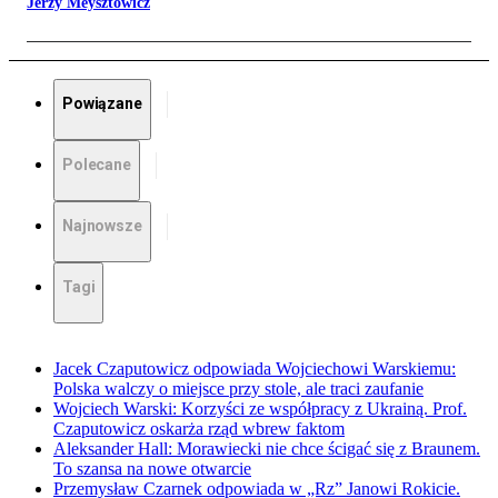
Jerzy Meysztowicz
Powiązane
Polecane
Najnowsze
Tagi
Jacek Czaputowicz odpowiada Wojciechowi Warskiemu:
Polska walczy o miejsce przy stole, ale traci zaufanie
Wojciech Warski: Korzyści ze współpracy z Ukrainą. Prof.
Czaputowicz oskarża rząd wbrew faktom
Aleksander Hall: Morawiecki nie chce ścigać się z Braunem.
To szansa na nowe otwarcie
Przemysław Czarnek odpowiada w „Rz” Janowi Rokicie.