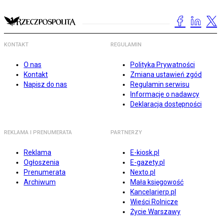
KONTAKT
REGULAMIN
O nas
Polityka Prywatności
Kontakt
Zmiana ustawień zgód
Napisz do nas
Regulamin serwisu
Informacje o nadawcy
Deklaracja dostępności
REKLAMA I PRENUMERATA
PARTNERZY
Reklama
E-kiosk.pl
Ogłoszenia
E-gazety.pl
Prenumerata
Nexto.pl
Archiwum
Mała księgowość
Kancelarierp.pl
Wieści Rolnicze
Życie Warszawy