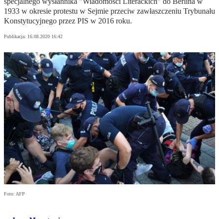
specjalnego wysłannika "Wiadomości Literackich" do Berlina w
1933 w okresie protestu w Sejmie przeciw zawłaszczeniu Trybunału
Konstytucyjnego przez PIS w 2016 roku.
Publikacja:
16.08.2020 16:42
Foto: AFP