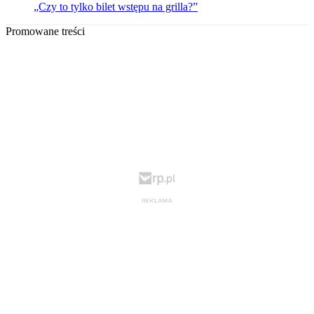
„Czy to tylko bilet wstępu na grilla?”
Promowane treści