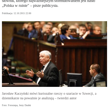
słownik, którego najważniejszym sformułowaniem jest hasło
„Polska w ruinie" – pisze publicysta.
Publikacja:
12.10.2015 22:00
Jarosław Kaczyński mówi kuriozalne rzeczy o szariacie w Szwecji, a
dziennikarze na poważnie je analizują – twierdzi autor
Foto: Fotorzepa, Jerzy Dudek