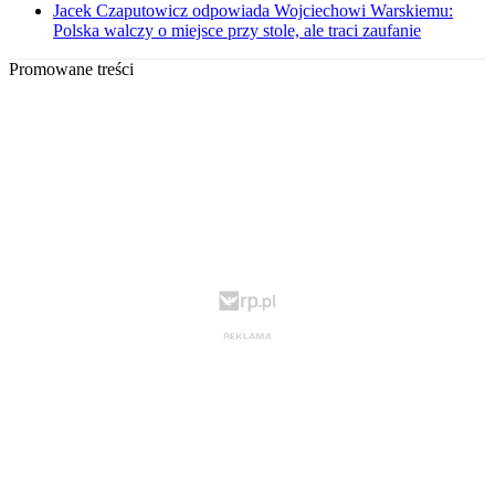
Jacek Czaputowicz odpowiada Wojciechowi Warskiemu:
Polska walczy o miejsce przy stole, ale traci zaufanie
Promowane treści