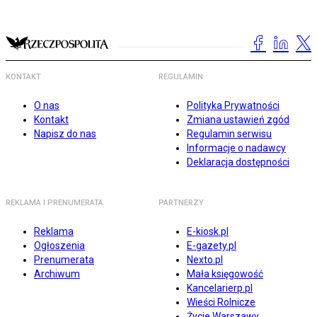
KONTAKT
REGULAMIN
O nas
Polityka Prywatności
Kontakt
Zmiana ustawień zgód
Napisz do nas
Regulamin serwisu
Informacje o nadawcy
Deklaracja dostępności
REKLAMA I PRENUMERATA
PARTNERZY
Reklama
E-kiosk.pl
Ogłoszenia
E-gazety.pl
Prenumerata
Nexto.pl
Archiwum
Mała księgowość
Kancelarierp.pl
Wieści Rolnicze
Życie Warszawy