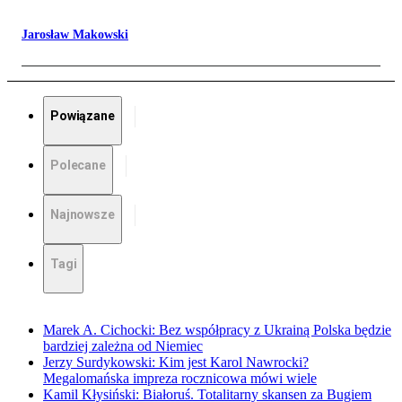
Jarosław Makowski
Powiązane
Polecane
Najnowsze
Tagi
Marek A. Cichocki: Bez współpracy z Ukrainą Polska będzie
bardziej zależna od Niemiec
Jerzy Surdykowski: Kim jest Karol Nawrocki?
Megalomańska impreza rocznicowa mówi wiele
Kamil Kłysiński: Białoruś. Totalitarny skansen za Bugiem