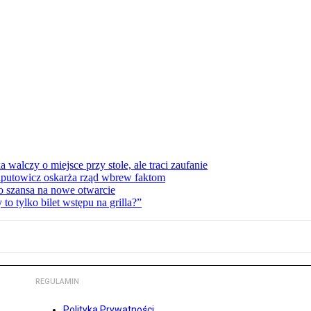
lczy o miejsce przy stole, ale traci zaufanie
zaputowicz oskarża rząd wbrew faktom
o szansa na nowe otwarcie
 tylko bilet wstępu na grilla?”
REGULAMIN
Polityka Prywatności