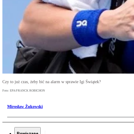
Czy to już czas, żeby bić na alarm w sprawie Igi Świątek?
Foto: EPA/FRANCK ROBICHON
Mirosław Żukowski
Powiązane