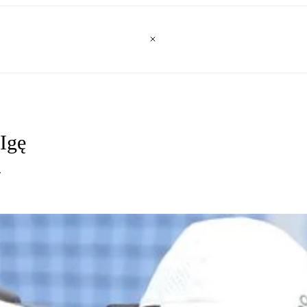
Igę
.