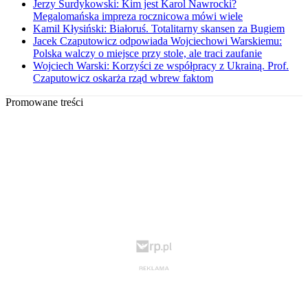
Jerzy Surdykowski: Kim jest Karol Nawrocki?
Megalomańska impreza rocznicowa mówi wiele
Kamil Kłysiński: Białoruś. Totalitarny skansen za Bugiem
Jacek Czaputowicz odpowiada Wojciechowi Warskiemu:
Polska walczy o miejsce przy stole, ale traci zaufanie
Wojciech Warski: Korzyści ze współpracy z Ukrainą. Prof.
Czaputowicz oskarża rząd wbrew faktom
Promowane treści