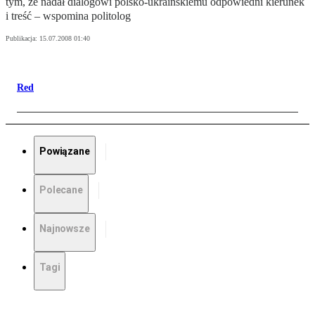
tym, że nadał dialogowi polsko-ukraińskiemu odpowiedni kierunek
i treść – wspomina politolog
Publikacja:
15.07.2008 01:40
Red
Powiązane
Polecane
Najnowsze
Tagi