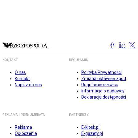
KONTAKT
REGULAMIN
O nas
Polityka Prywatności
Kontakt
Zmiana ustawień zgód
Napisz do nas
Regulamin serwisu
Informacje o nadawcy
Deklaracja dostępności
REKLAMA I PRENUMERATA
PARTNERZY
Reklama
E-kiosk.pl
Ogłoszenia
E-gazety.pl