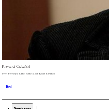
Krzysztof Czabański
Foto: Fotorzepa, Radek Pasterski RP Radek Pasterski
Red
Powiązane