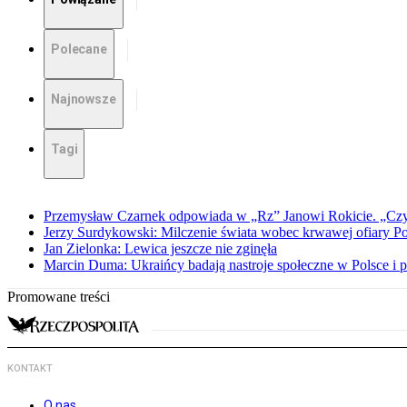
Polecane
Najnowsze
Tagi
Przemysław Czarnek odpowiada w „Rz” Janowi Rokicie. „Czy to
Jerzy Surdykowski: Milczenie świata wobec krwawej ofiary 
Jan Zielonka: Lewica jeszcze nie zginęła
Marcin Duma: Ukraińcy badają nastroje społeczne w Polsce i 
Promowane treści
KONTAKT
O nas