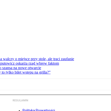
lczy o miejsce przy stole, ale traci zaufanie
zaputowicz oskarża rząd wbrew faktom
o szansa na nowe otwarcie
 tylko bilet wstępu na grilla?”
REGULAMIN
Polityka Prywatności