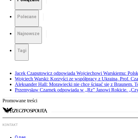
Polecane
Najnowsze
Tagi
Jacek Czaputowicz odpowiada Wojciechowi Warskiemu: Polska wa
Wojciech Warski: Korzyści ze współpracy z Ukrainą. Prof. C
Aleksander Hall: Morawiecki nie chce ścigać się z Braunem. T
Przemysław Czarnek odpowiada w „Rz” Janowi Rokicie. „Czy to
Promowane treści
KONTAKT
O nas