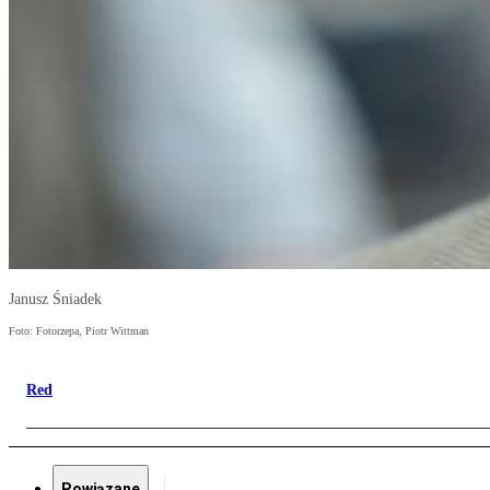
Janusz Śniadek
Foto: Fotorzepa, Piotr Wittman
Red
Powiązane