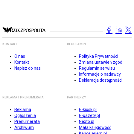
KONTAKT
REGULAMIN
O nas
Polityka Prywatności
Kontakt
Zmiana ustawień zgód
Napisz do nas
Regulamin serwisu
Informacje o nadawcy
Deklaracja dostępności
REKLAMA I PRENUMERATA
PARTNERZY
Reklama
E-kiosk.pl
Ogłoszenia
E-gazety.pl
Prenumerata
Nexto.pl
Archiwum
Mała księgowość
Kancelarierp.pl