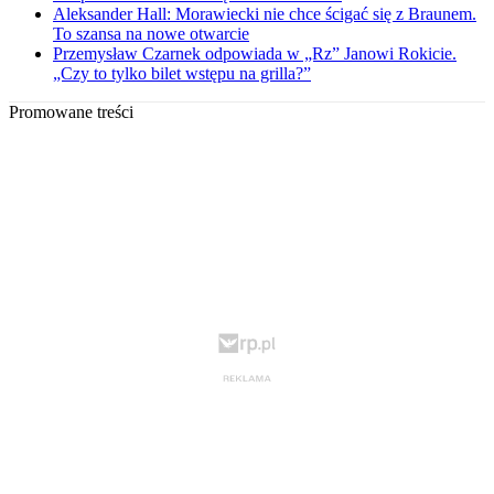
Aleksander Hall: Morawiecki nie chce ścigać się z Braunem.
To szansa na nowe otwarcie
Przemysław Czarnek odpowiada w „Rz” Janowi Rokicie.
„Czy to tylko bilet wstępu na grilla?”
Promowane treści