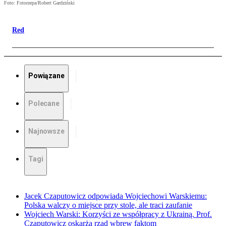
Foto: Fotorzepa/Robert Gardziński
Red
Powiązane
Polecane
Najnowsze
Tagi
Jacek Czaputowicz odpowiada Wojciechowi Warskiemu:
Polska walczy o miejsce przy stole, ale traci zaufanie
Wojciech Warski: Korzyści ze współpracy z Ukrainą. Prof.
Czaputowicz oskarża rząd wbrew faktom