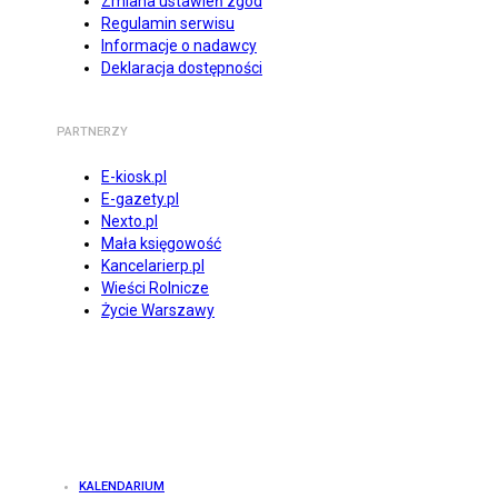
Zmiana ustawień zgód
Regulamin serwisu
Informacje o nadawcy
Deklaracja dostępności
PARTNERZY
E-kiosk.pl
E-gazety.pl
Nexto.pl
Mała księgowość
Kancelarierp.pl
Wieści Rolnicze
Życie Warszawy
KALENDARIUM