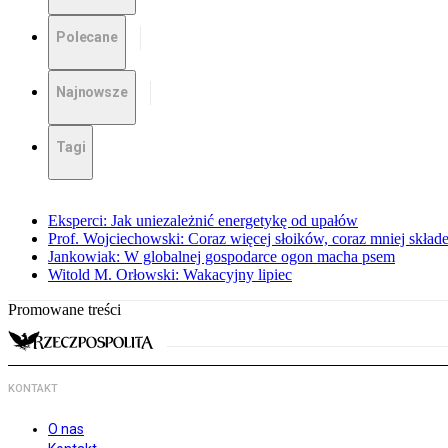
Polecane
Najnowsze
Tagi
Eksperci: Jak uniezależnić energetykę od upałów
Prof. Wojciechowski: Coraz więcej słoików, coraz mniej skład
Jankowiak: W globalnej gospodarce ogon macha psem
Witold M. Orłowski: Wakacyjny lipiec
Promowane treści
KONTAKT
O nas